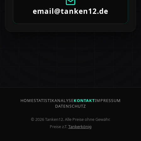
email@tanken12.de
HOME
STATISTIK
ANALYSE
KONTAKT
IMPRESSUM
DATENSCHUTZ
© 2026 Tanken12. Alle Preise ohne Gewähr.
Preise z.T.
Tankerkönig